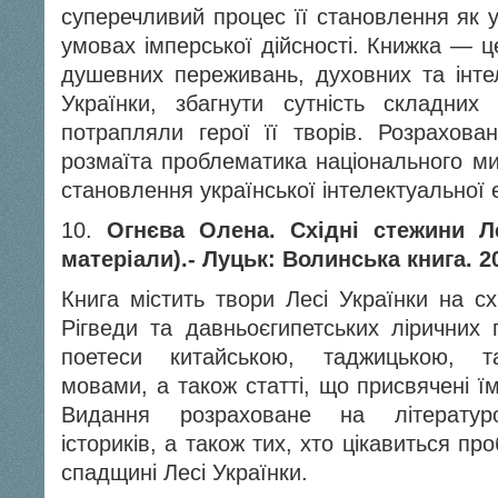
суперечливий процес її ста­новлення як 
умовах імперської дійсності. Книжка — ц
душевних переживань, духовних та інте
Українки, збагнути сутність складних 
потрапляли герої її творів. Розрахован
розмаїта проблематика національного ми
становлення української інтелектуальної е
10.
Огнєва Олена. Східні стежини Ле
матеріали).- Луцьк: Волинська книга. 20
Книга містить твори Лесі Українки на сх
Рігведи та давньоєгипетських ліричних 
поетеси китайською, та­джицькою, т
мовами, а також статті, що присвячені їм
Видання розраховане на літературоз
істориків, а також тих, хто цікавиться п
спадщині Лесі Українки.