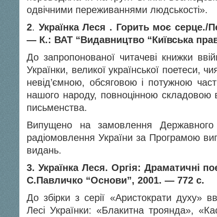
одвічними переживаннями люд­ськості».
2
.
Українка Леся . Горить моє серце./П
— К.: ВАТ “Видавництво “Київська правд
До запропонованої читачеві книжки ввій
Українки, великої української поетеси, ч
невід’ємною, обсяговою і потужною част
нашого народу, повноцінною складовою в
письменства.
Випущено на замовлення Державного 
радіомовлення України за Програмою вип
видань.
3.
Українка Леся. Оргія: Драматичні п
С.Павличко “Основи”, 2001. — 772 с.
До збірки з серії «Аристократи духу» в
Лесі Українки: «Блакитна троянда», «Ка