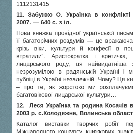
11
12
13
14
15
11. Забужко О. Українка в конфлікті 
2007. — 640 с. з іл.
Нова книжка провідної української письм
її багаторічних роздумів — це вражаюча
крізь віки, культури й конфесії в по
втратили”. Аристократка і єретичка,
лицарського роду, ця найвидатніша 
незрозумілою в радянській Україні і 
публіці в Україні незалежній. Чому? Ця 
– про те, як жорстоко ми розплачуємо
багатовікової лицарської культури…
12. Леся Українка та родина Косачів в
2003 р. с.Колодяжне, Волинська област
Каталог виставки творчих робіт пе
Міжнародного конкурсу книжкових знаків