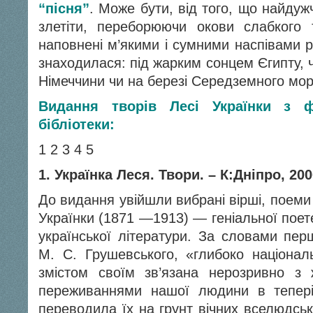
“пісня”
. Може бути, від того, що найдуж
злетіти, переборюючи окови слабкого т
наповнені м’якими і сумними наспівами р
знаходилася: під жарким сонцем Єгипту, 
Німеччини чи на березі Середземного мор
Видання творів Лесі Українки з 
бібліотеки:
1
2
3
4
5
1. Українка Леся. Твори. – К:Дніпро, 200
До видання увійшли вибрані вірші, поеми
Українки (1871 —1913) — геніальної поете
української літератури. За словами пер
М. С. Грушевського, «глибоко національ
змістом своїм зв’язана нерозривно з 
переживаннями нашої людини в теперіш
переводила їх на грунт вічних вселюд­ськ