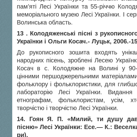
пам’яті Лесі Українки та 55-річчю Колод
меморіального музею Лесі Українки. І се
Волинська область.
13 . Колодяженські пісні з рукописног
Українки і Ольги Косач.- Луцьк, 2006.-1
До рукописного зошита входять унікал
народних пісень, зроблені Лесею Україн
Косач в с. Колодяжне на Волині у 90-
цінними першоджерельними матеріалами д
фольклору і фольклористики, для глибшо
лабораторію Лесі Українки. Видання
етнографам, фольклористам, усім, х
творчістю і творчістю Лесі Українки.
14. Гоян Я. П. «Милий, ти душу да
пісню» Лесі Українки: Есе.— К.: Веселк
ри).