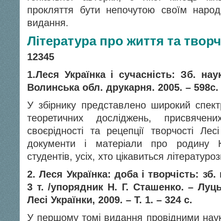
прокляття бути непочутою своїм народ
видання.
Література про життя та творч
1
2
3
4
5
1.Леся Українка і сучасність: Зб. нау
Волинська обл. друкарня. 2005. – 598с.
У збірнику представлено широкий спектр
теоретичних досліджень, присвячен
своєрідності та рецепції творчості Лес
документи і матеріали про родину К
студентів, усіх, хто цікавиться літератур
2. Леся Українка: доба і творчість: зб. 
3 т. /упорядник Н. Г. Сташенко. – Луць
Лесі Українки, 2009. – Т. 1. – 324 с.
У першому томі видання провідними нау