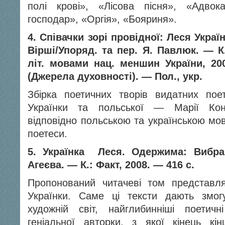
полі крові», «Лісова пісня», «Адвок
господар», «Оргія», «Бояриня».
4.
Співачки зорі провідної: Леся Украї
Вірші/Упоряд. та пер. Я. Павлюк. — К.
літ. мовами нац. меншин України, 20
(Джерела духовності). — Пол., укр.
Збірка поетичних творів видатних пое
Українки та польської — Марії Кон
відповідно польською та українською мов
поетеси.
5. Українка Леся
. Одержима: Вибра
Агеєва. — К.: Факт, 2008. — 416 с.
Пропонований читачеві том представля
Українки. Саме ці тексти дають змогу
художній світ, найглибинніші поетич
геніальної авторки, з якої кінець кі