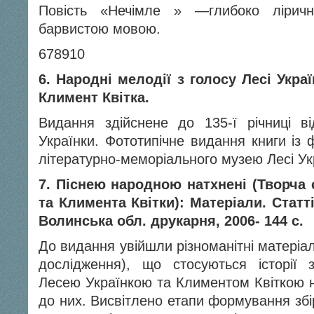
Повість «Нечімле » —глибоко ліричн
барвистою мовою.
6
7
8
9
10
6. Народні мелодії з голосу Лесі Укра
Климент Квітка.
Видання здійснене до 135-ї річниці в
Українки. Фототипічне видання книги із
літературно-меморіального музею Лесі Ук
7. Піснею народною натхнені (Творча 
та Климента Квітки): Матеріали. Статт
Волинська обл. друкарня, 2006- 144 с.
До видання увійшли різноманітні матеріали
дослідження), що стосуються історії за
Лесею Українкою та Климентом Квіткою н
до них. Висвітлено ета­пи формування збі