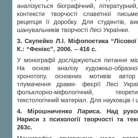
аналізується біографічний, літературний
контексти творчості славетної письме
рецепція її доробку. Для студентів, вик
шанувальників творчості Лесі Українки.
3. Скупейко Л.І. Міфопоетика “Лісової 
К.: “Фенікс”, 2006. – 416 с.
У монографії досліджуються питання міфо
На основі аналізу художньо-образно
хронотопу, основних мотивів автор
тлумачення драми- феєрїї Лесі Укра
фольклорно-міфологічний, теорет
текстологічний матеріал. Для науковців і 
4. Мірошниченко Лариса. Над рукоп
Нариси з психології творчості та текс
263с.