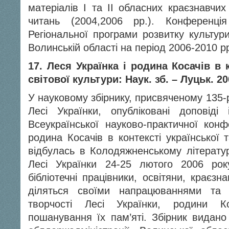
матеріалів І та II обласних краєзнавчих
читань (2004,2006 рр.). Конференц
Регіональної програми розвитку культур
Волинській області на період 2006-2010 р
17. Леся Українка і родина Косачів в к
світової культури: Наук. зб. – Луцьк. 20
У науковому збірнику, присвяченому 135-
Лесі Українки, опубліковані доповіді 
Всеукраїнської науково-практичної конф
родина Косачів в контексті української т
відбулась в Колодяжненському літерату
Лесі Українки 24-25 лютого 2006 року
бібліотечні працівники, освітяни, краєзна
діляться своїми напрацюваннями та 
творчості Лесі Українки, родини К
пошанування їх пам’яті. Збірник видано