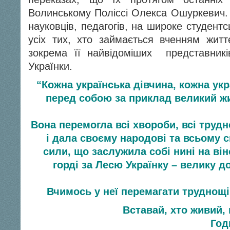
Волинському Поліссі Олекса Ошуркевич.
науковців, педагогів, на широке студентсь
усіх тих, хто займається вченням житт
зокрема її найвідоміших представникі
Українки.
“Кожна українська дівчина, кожна укр
перед собою за приклад великий жи
Вона перемогла всі хвороби, всі трудн
і дала своєму народові та всьому св
сили, що заслужила собі нині на ві
горді за Лесю Українку – велику д
Вчимось у неї перемагати труднощі 
Вставай, хто живий, 
Год