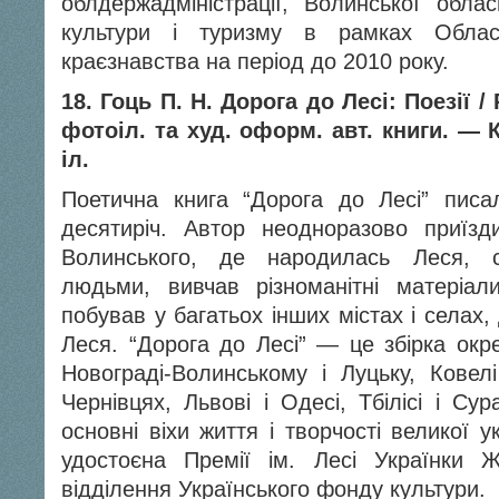
облдержадміністрації, Волинської обла
культури і туризму в рамках Облас
краєзнавства на період до 2010 року.
18. Гоць П. Н. Дорога до Лесі: Поезії /
фотоіл. та худ. оформ. авт. книги. — К
іл.
Поетична книга “Дорога до Лесі” писа
десятиріч. Автор неодноразово приїзд
Волинського, де народилась Леся, с
людьми, вивчав різноманітні матеріал
побував у багатьох інших містах і селах, 
Леся. “Дорога до Лесі” — це збірка окр
Новограді-Волинському і Луцьку, Ковелі
Чернівцях, Львові і Одесі, Тбілісі і Су
основні віхи життя і творчості великої у
удостоєна Премії ім. Лесі Українки Ж
відділення Українського фонду культури.