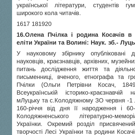
української літератури, студентів гу­м
широкого кола читачів.
16
17
18
19
20
16.Олена Пчілка і родина Косачів в і
еліти України та Волині: Наук. зб.- Луць
У науковому збірнику опубліковані д
науковців, краєзнавців, архівних, музейних
питань дослідження життя та діяльнос
письменниці, вченого, етнографа та г
Пчілки (Ольги Петрівни Косач, 1849
Всеукраїнській історико-краєзнавчій 
мЛуцьку та с.Колодяжному ЗО червня -1 
160-річчя від дня її народження і 60
Колодяжненського літературно-мемо
Українки. Окремий розділ присвячени
творчості Лесі Українки та родини Косач