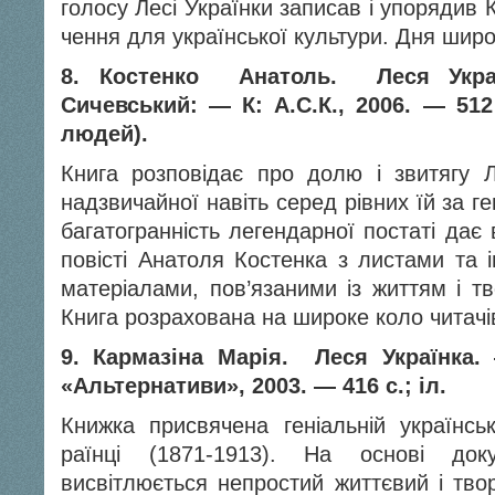
голосу Лесі Українки записав і упорядив К
чення для української культури. Дня широ
8. Костенко Анатоль. Леся Украї
Сичевський: — К: А.С.К., 2006. — 51
людей).
Книга розповідає про долю і звитягу 
надзвичайної навіть серед рівних їй за г
багатогранність легендарної постаті дає
повісті Анатоля Костенка з листами та
матеріалами, пов’язаними із життям і тв
Книга розрахована на широке коло читачі
9. Кармазіна Марія. Леся Українка.
«Альтернативи», 2003. — 416 с.; іл.
Книжка присвячена геніальній українськ
раїнці (1871-1913). На основі доку
висвітлюється непростий життєвий і тво