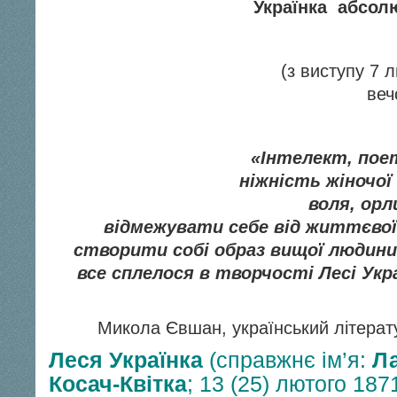
Українка абсол
(з виступу 7 
веч
«Інтелект, поет
ніжність жіночої
воля, орл
відмежувати себе від життєвої 
створити собі образ вищої людини,
все сплелося в творчості Лесі Укр
Микола Євшан, український літерат
Леся Українка
(справжнє ім’я:
Ла
Косач-Квітка
; 13 (25) лютого 18