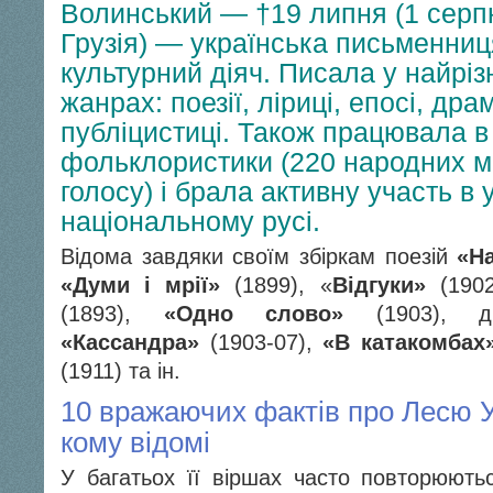
Волинський — †19 липня (1 серпн
Грузія) — українська письменниц
культурний діяч. Писала у найрі
жанрах: поезії, ліриці, епосі, драм
публіцистиці. Також працювала в
фольклористики (220 народних ме
голосу) і брала активну участь в
національному русі.
Відома завдяки своїм збіркам поезій
«На
«Думи і мрії»
(1899), «
Відгуки»
(190
(1893),
«Одно слово»
(1903), 
«Кассандра»
(1903-07),
«В катакомбах
(1911) та ін.
10 вражаючих фактів про Лесю Ук
кому відомі
У багатьох її віршах часто повторюют