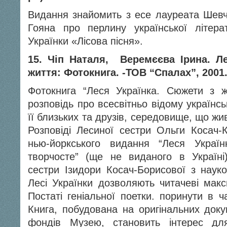
Видання знайомить з есе лауреата Шевче
Гояна про перлину української літера
Українки «Лісова пісня».
15. Чіп Наталя, Веремєєва Ірина. Л
життя: Фотокнига. -ТОВ “Спалах”, 2001
Фотокнига “Леся Українка. Сюжети з ж
розповідь про всесвітньо відому українськ
її близьких та друзів, середовище, що жив
Розповіді Лесиної сестри Ольги Косач-К
нью-йоркського видання “Леся Українк
творчосте” (ще не виданого в Україні
сестри Ізидори Косач-Борисової з наук
Лесі Українки дозволяють читачеві мак
Постаті геніальної поетки. поринути в ч
Книга, побудована на оригінальних доку
фондів Музею, становить інтерес для 