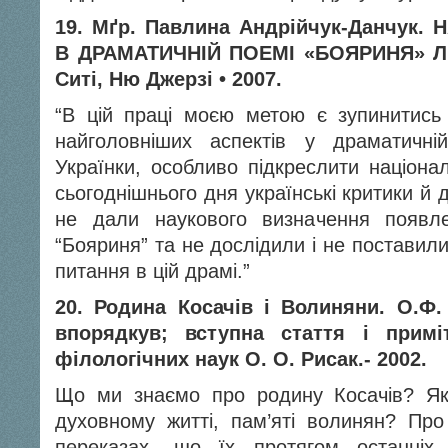
19. Мґр. Павлина Андрійчук-Данчук
В ДРАМАТИЧНІЙ ПОЕМІ «БОЯРИНЯ» ЛЕС
Ситі, Ню Джерзі • 2007.
“В цій праці моєю метою є зупинитись
найголовніших аспектів у драматичні
Українки, особливо підкреслити націона
сьогоднішнього дня українські критики й д
не дали наукового визначення появл
“Бояриня” та не дослідили і не поставил
питання в цій драмі.”
20. Родина Косачів і Волиняни.
О.Ф
впорядкув; вступна стаття і примі
філологічних наук О. О. Рисак.- 2002.
Що ми знаємо про родину Косачів? Я
духовному житті, пам’яті волинян? Про
переказах, що їх протягом останніх