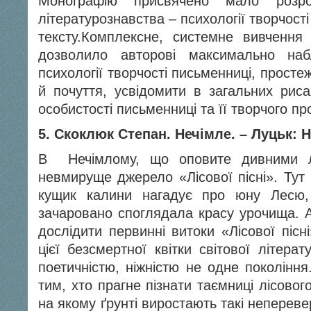
Монографію присвячено мало розроб
літературознавства – психології творчості
тексту.Комплексне, системне вивчення 
дозволило авторові максимально наб
психології творчості письменниці, просте
й почуття, усвідомити в загальних риса
особистості письменниці та її творчого пр
5. Скоклюк Степан. Нечімле. – Луцьк: Н
В Нечімлому, що оповите дивними ле
невмируще джерело «Лісової пісні». Тут 
кущик калини нагадує про юну Лесю, 
зачаровано споглядала красу урочища. А
дослідити первинні вито­ки «Лісової піс
цієї безсмертної квітки світової літера
поетич­ністю, ніжністю не одне покоління
тим, хто прагне пізнати таємниці лісового
на якому ґрунті виростають такі непереве