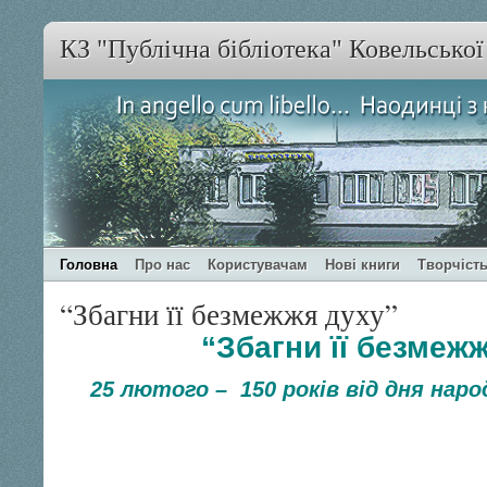
КЗ "Публічна бібліотека" Ковельсько
Головна
Про нас
Користувачам
Нові книги
Творчість
“Збагни її безмежжя духу”
“Збагни її безмеж
25 лютого – 150 років від дня наро
“