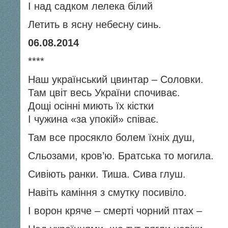
І над садком лелека білий
Летить в ясну небесну синь.
06.08.2014
****
Наш український цвинтар – Соловки.
Там цвіт весь України спочиває.
Дощі осінні миють їх кістки
І чужина «за упокій» співає.
Там все просякло болем їхніх душ,
Сльозами, кров’ю. Братська то могила.
Сивіють ранки. Тиша. Сива глуш.
Навіть каміння з смутку посивіло.
І ворон кряче – смерті чорний птах –