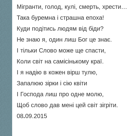
Мігранти, голод, кулі, смерть, хрести…
Така буремна і страшна епоха!
Куди подітись людям від біди?
Не знаю я, один лиш Бог це знає.
І тільки Слово може ще спасти,
Коли світ на самісінькому краї.
І я надію в кожен вірш тулю,
Запалюю зірки і сію квіти
І Господа лиш про одне молю,
Щоб слово дав мені цей світ зігріти.
08
.
09.2015