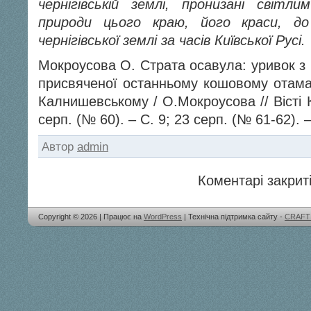
чернігівській землі, пронизані світ
природи цього краю, його краси, до
чернігівської землі за часів Київської Русі.
Мокроусова О. Страта осавула: уривок з 
присвяченої останньому кошовому отаман
Калнишевському / О.Мокроусова // Вісті 
серп. (№ 60). – С. 9; 23 серп. (№ 61-62). –
Автор
admin
Коментарі закриті
Copyright © 2026 | Працює на
WordPress
| Технічна підтримка сайту -
CRAFT 