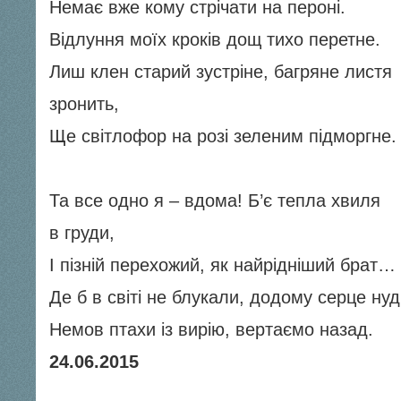
Немає вже кому стрічати на пероні.
Відлуння моїх кроків дощ тихо перетне.
Лиш клен старий зустріне, багряне листя
зронить,
Ще світлофор на розі зеленим підморгне.
Та все одно я – вдома! Б’є тепла хвиля
в груди,
І пізній перехожий, як найрідніший брат…
Де б в світі не блукали, додому серце нуд
Немов птахи із вирію, вертаємо назад.
24.06.2015