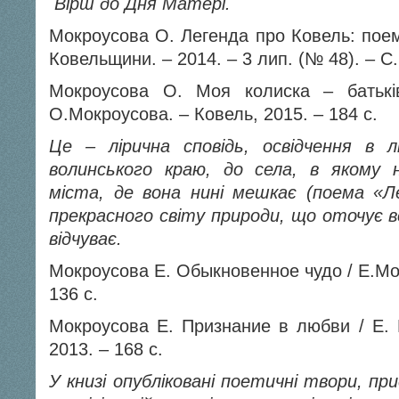
Вірш до Дня Матері.
Мокроусова О. Легенда про Ковель: поема
Ковельщини. – 2014. – 3 лип. (№ 48). – С.
Мокроусова О. Моя колиска – батьків
О.Мокроусова. – Ковель, 2015. – 184 с.
Це – лірична сповідь, освідчення в л
волинського краю, до села, в якому 
міста, де вона нині мешкає (поема «Л
прекрасного світу природи, що оточує вс
відчуває.
Мокроусова Е. Обыкновенное чудо / Е.Мок
136 с.
Мокроусова Е. Признание в любви / Е. 
2013. – 168 с.
У книзі опубліков
ані поетичні твори, при