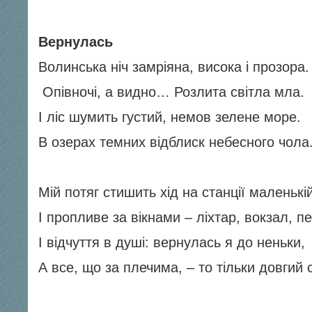
Вернулась
Волинська ніч замріяна, висока і прозора.
Опівночі, а видно… Розлита світла мла.
І ліс шумить густий, немов зелене море.
В озерах темних відблиск небесного чола
Мій потяг стишить хід на станції маленькі
І пропливе за вікнами – ліхтар, вокзал, п
І відчуття в душі: вернулась я до неньки,
А все, що за плечима, – то тільки довгий 