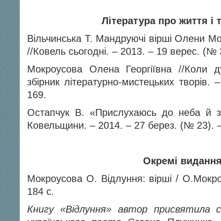
Література про життя і 
Вільчинська Т. Мандруючі вірші Олени Мо
//Ковель сьогодні. – 2013. – 19 верес. (№ 3
Мокроусова Олена Георгіївна //Коли д
збірник літературно-мистецьких творів. 
169.
Остапчук В. «Прислухаюсь до неба й зем
Ковельщини. – 2014. – 27 берез. (№ 23). –
Окремі виданн
Мокроусова О. Відлуння: вірші / О.Мокро
184 с.
Книгу «Відлуння» автор присвятила св