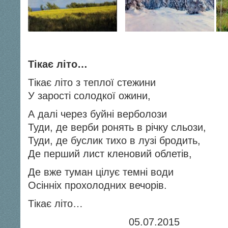
Тікає літо…
Тікає літо з теплої стежини
У зарості солодкої ожини,
А далі через буйні верболози
Туди, де верби ронять в річку сльози,
Туди, де буслик тихо в лузі бродить,
Де перший лист кленовий облетів,
Де вже туман цілує темні води
Осінніх прохолодних вечорів.
Тікає літо…
05.07.2015