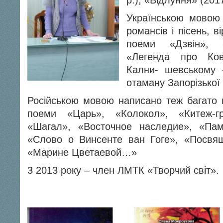
р.), «Відлуння» (2017
Українською мовою 
романсів і пісень, 
поеми «Дзвін», 
«Легенда про Ков
Кални- шевському 
отаману Запорізької 
Російською мовою написано теж багато ві
поеми «Царь», «Колокол», «Китеж-г
«Шагал», «Восточное наследие», «Пам
«Слово о Винсенте ван Гоге», «Посвя
«Марине Цветаевой…»
3 2013 року – член ЛМТК «Творчий світ».