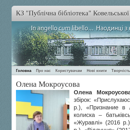
КЗ "Публічна бібліотека" Ковельсько
Головна
Про нас
Користувачам
Нові книги
Творчість
Олена Мокроусова
Олена Мокроусов
збірок: «При­слухаю
р.), «Признание в 
колиска – батьківс
«Журавлі» (2016 р.