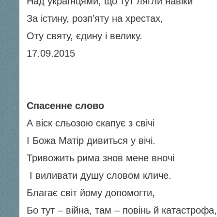
Над українцями, що тут лягли навіки
За істину, розп’яту на хрестах,
Оту святу, єдину і велику.
17.09.2015
Спасенне слово
А віск сльозою скапує з свічі
І Божа Матір дивиться у вічі.
Тривожить рима знов мене вночі
І виливати душу словом кличе.
Благає світ йому допомогти,
Бо тут – війна, там – повінь й катастрофа,