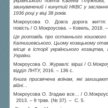
українського поета Євгена Плужника, 
звинувачений і кинутий НКВС у заслання
1936 році у віці 38 років.
Мокроусова О. Довга дорога життя: 
повість / О.Мокроусова. – Ковель, 2018. –
Це розповідь про останнього кошового З
Калнишевського. Цьому козацькому отам
місце в історії українського козацтва, 
України.
Мокроусова О. Журавлі: вірші / О.Мокроу
відділ ЛНТУ, 2016. – 136 с.
Книга присвячена воїнам, які захищают
війні…
Мокроусова О. Згадаю все… / О.Мокроусо
2013. – 9 трав. (№ 37). – С. 5.