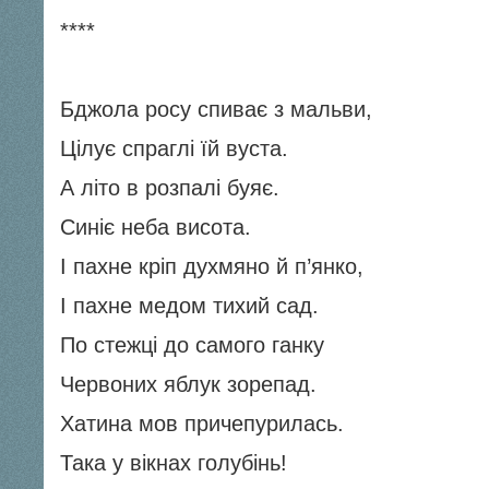
****
Бджола росу спиває з мальви,
Цілує спраглі їй вуста.
А літо в розпалі буяє.
Синіє неба висота.
І пахне кріп духмяно й п’янко,
І пахне медом тихий сад.
По стежці до самого ганку
Червоних яблук зорепад.
Хатина мов причепурилась.
Така у вікнах голубінь!