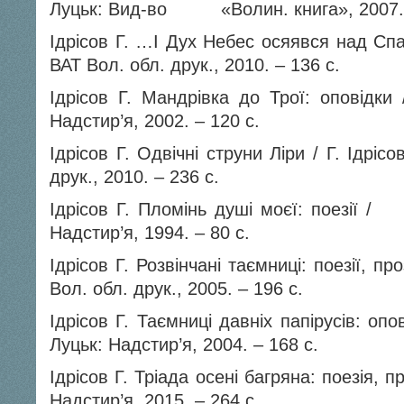
Луцьк: Вид-во «Волин. книга», 2007. 
Ідрісов Г. …І Дух Небес осяявся над Спас
ВАТ Вол. обл. друк., 2010. – 136 с.
Ідрісов Г. Мандрівка до Трої: оповідки
Надстир’я, 2002. – 120 с.
Ідрісов Г. Одвічні струни Ліри / Г. Ідріс
друк., 2010. – 236 с.
Ідрісов Г. Пломінь душі моєї: поезії
Надстир’я, 1994. – 80 с.
Ідрісов Г. Розвінчані таємниці: поезії, пр
Вол. обл. друк., 2005. – 196 с.
Ідрісов Г. Таємниці давніх папірусів: опові
Луцьк: Надстир’я, 2004. – 168 с.
Ідрісов Г. Тріада осені багряна: поезія, пр
Надстир’я, 2015. – 264 с.