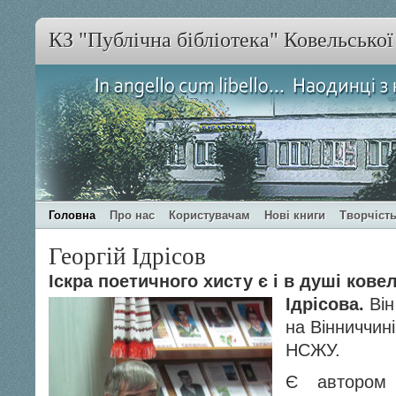
КЗ "Публічна бібліотека" Ковельсько
Головна
Про нас
Користувачам
Нові книги
Творчість
Георгій Ідрісов
Іскра поетичного хисту є і в душі кове
Ідрісова.
Він
на Вінниччин
НСЖУ.
Є автором 