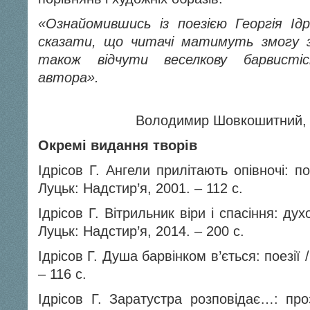
«Ознайомившись із поезією Георгія Ідр
сказати, що читачі матимуть змогу 
також відчути веселкову барвисті
автора».
Володимир Шовкошитний, поет
Окремі видання творів
Ідрісов Г. Ангели прилітають опівночі: пое
Луцьк: Надстир’я, 2001. – 112 с.
Ідрісов Г. Вітрильник віри і спасіння: духо
Луцьк: Надстир’я, 2014. – 200 с.
Ідрісов Г. Душа барвінком в’ється: поезії /
– 116 с.
Ідрісов Г. Заратустра розповідає…: проз