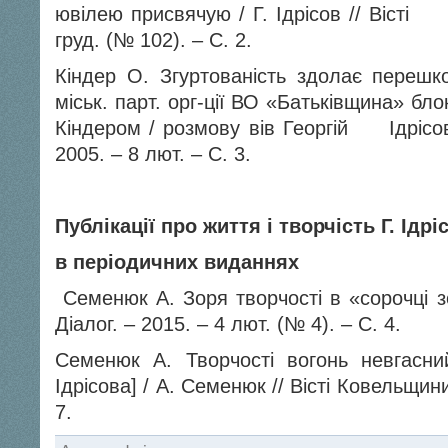
ювілею присвячую / Г. Ідрісов // Вісті
груд. (№ 102). – С. 2.
Кіндер О. Згуртованість здолає перешк
міськ. парт. орг-ції ВО «Батьківщина» б
Кіндером / розмову вів Георгій Ідрісов 
2005. – 8 лют. – С. 3.
Публікації про життя і творчість Г. Ідрі
в періодичних виданнях
Семенюк А. Зоря творчості в «сорочці 
Діалог. – 2015. – 4 лют. (№ 4). – С. 4.
Семенюк А. Творчості вогонь невга
Ідрісова] / А. Семенюк // Вісті Ковельщин
7.