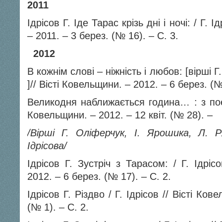
2011
Ідрісов Г. Іде Тарас крізь дні і ночі: / Г. 
– 2011. – 3 берез. (№ 16). – С. 3.
2012
В кожнім слові – ніжність і любов: [вірші Г
]// Вісті Ковельщини. – 2012. – 6 берез. (№
Великодня наближається година… : з пое
Ковельщини. – 2012. – 12 квіт. (№ 28). –
/Вірші Г. Оліферчук, І. Ярошика, Л. 
Ідрісова/
Ідрісов Г. Зустріч з Тарасом: / Г. Ідріс
2012. – 6 берез. (№ 17). – С. 2.
Ідрісов Г. Різдво / Г. Ідрісов // Вісті Ко
(№ 1). – С. 2.