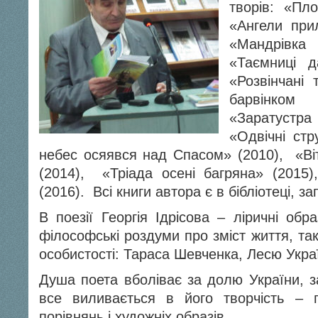
творів: «Пло
«Ангели прил
«Мандрівк
«Таємниці да
«Розвінчані 
барвінко
«Заратустр
«Одвічні стр
небес осяявся над Спасом» (2010), «Віт
(2014), «Тріада осені багряна» (2015
(2016). Всі книги автора є в бібліотеці, 
В поезії Георгія Ідрісова – ліричні обр
філософські роздуми про зміст життя, та
особистості: Тараса Шевченка, Лесю Украї
Душа поета вболіває за долю України, з
все виливається в його творчість – п
порівнянь і художніх образів.