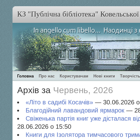
КЗ "Публічна бібліотека" Ковельсько
Головна
Про нас
Користувачам
Нові книги
Творчість
Архів за
Червень, 2026
«Літо в садибі Косачів»
— 30.06.2026 о
Благодійний лавандовий ярмарок
— 28
Свіженька партія книг уже дісталася в
28.06.2026 о 15:50
Книги для Ізолятора тимчасового трим