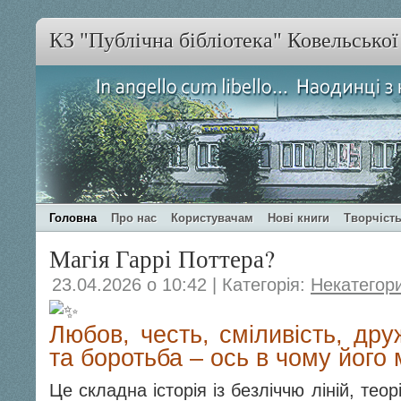
КЗ "Публічна бібліотека" Ковельсько
Головна
Про нас
Користувачам
Нові книги
Творчість
Магія Гаррі Поттера?
23.04.2026 о 10:42 | Категорія:
Некатегор
Любов, честь, сміливість, др
та боротьба – ось в чому його 
Це складна історія із безліччю ліній, теор