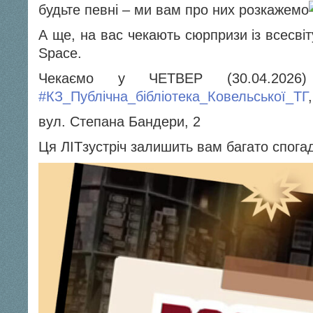
будьте певні – ми вам про них розкажемо
А ще, на вас чекають сюрпризи із всесві
Space.
Чекаємо у ЧЕТВЕР (30.04.202
#КЗ_Публічна_бібліотека_Ковельської_ТГ
,
вул. Степана Бандери, 2
Ця ЛІTзустріч залишить вам багато спогад